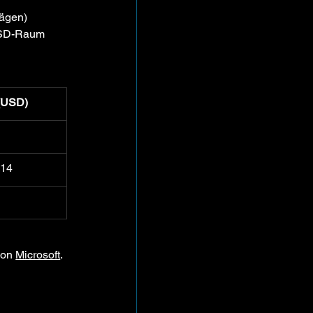
rägen)
 USD-Raum
(USD)
	
steigt von $12.50 auf $14	
von 
Microsoft
. 