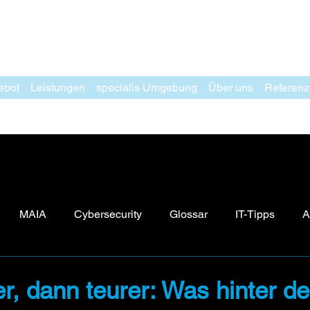
ebot
Leistungen
specialis Umgebung
Über uns
Referen
MAIA
Cybersecurity
Glossar
IT-Tipps
A
er, dann teurer: Was hinter de