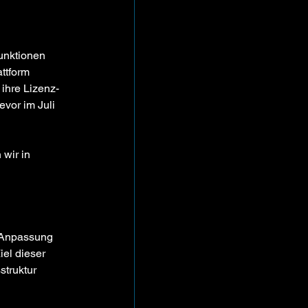
unktionen 
ttform 
ihre Lizenz- 
vor im Juli 
wir in 
r Anpassung 
el dieser 
truktur 