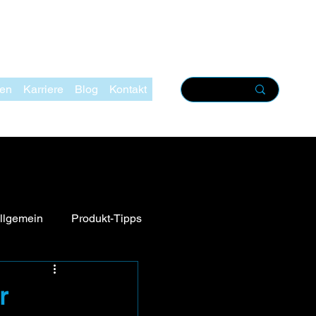
zen
Karriere
Blog
Kontakt
llgemein
Produkt-Tipps
r