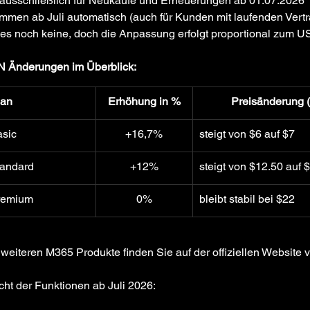
t ausschließlich für Neukäufe und Erneuerungen ab 01.07.2026
mmen ab Juli automatisch (auch für Kunden mit laufenden Vert
bt es noch keine, doch die Anpassung erfolgt proportional zum
Änderungen im Überblick:
lan
Erhöhung in %
Preisänderung 
asic
+16,7%
steigt von $6 auf $7
tandard
+12%
Premium
0%
bleibt stabil bei $22
weiteren M365 Produkte finden Sie auf der offiziellen Website 
cht der Funktionen ab Juli 2026: