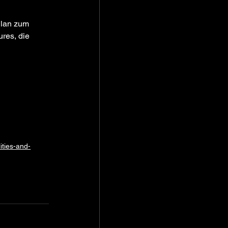
Plan zum 
res, die 
ities-and-