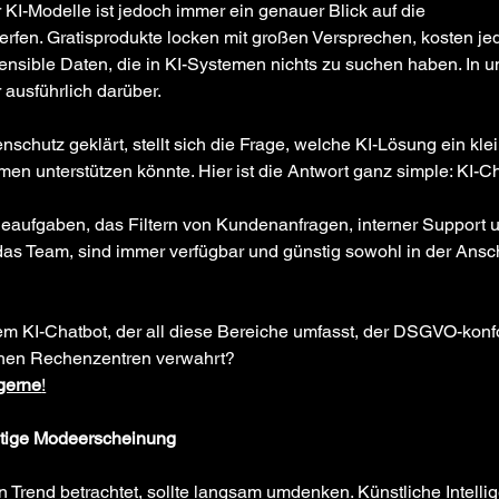
KI-Modelle ist jedoch immer ein genauer Blick auf die 
erfen. Gratisprodukte locken mit großen Versprechen, kosten je
ensible Daten, die in KI-Systemen nichts zu suchen haben. In 
 ausführlich darüber.
nschutz geklärt, stellt sich die Frage, welche KI-Lösung ein kle
en unterstützen könnte. Hier ist die Antwort ganz simple: KI-C
eaufgaben, das Filtern von Kundenanfragen, interner Support u
das Team, sind immer verfügbar und günstig sowohl in der Ansch
em KI-Chatbot, der all diese Bereiche umfasst, der DSGVO-konfo
chen Rechenzentren verwahrt? 
 gerne
!
ristige Modeerscheinung
Trend betrachtet, sollte langsam umdenken. Künstliche Intellige