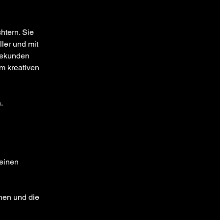
htern. Sie 
ler und mit 
Sekunden 
im kreativen 
.
einen 
nen und die 