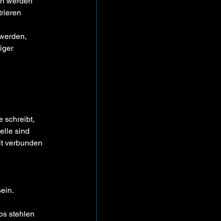
en werden 
rieren 
werden, 
iger 
 schreibt, 
lle sind 
it verbunden 
ein.
bs stehlen 