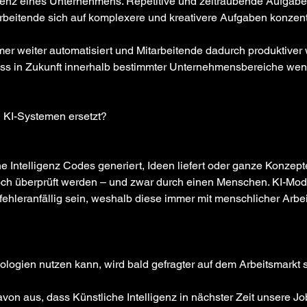
ffizienz eines Unternehmens. Repetitive und zeitraubende Aufgab
arbeitende sich auf komplexere und kreativere Aufgaben konzent
 weiter automatisiert und Mitarbeitende dadurch produktiver 
ass in Zukunft innerhalb bestimmter Unternehmensbereiche wen
n KI-Systemen ersetzt?
 Intelligenz Codes generiert, Ideen liefert oder ganze Konzepte
ch überprüft werden – und zwar durch einen Menschen. KI-Mode
 fehleranfällig sein, weshalb diese immer mit menschlicher Arbe
logien nutzen kann, wird bald gefragter auf dem Arbeitsmarkt s
von aus, dass Künstliche Intelligenz in nächster Zeit unsere Jo