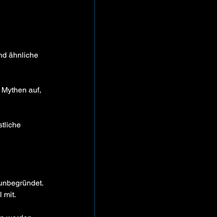
nd ähnliche 
 Mythen auf, 
tliche 
 unbegründet. 
 mit. 