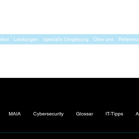
ebot
Leistungen
specialis Umgebung
Über uns
Referen
MAIA
Cybersecurity
Glossar
IT-Tipps
A