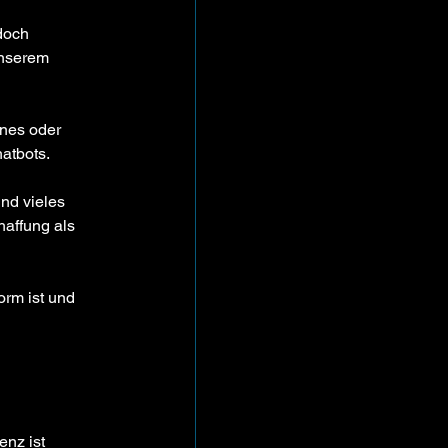
doch 
unserem 
ines oder 
hatbots.
nd vieles 
affung als 
rm ist und 
nz ist 