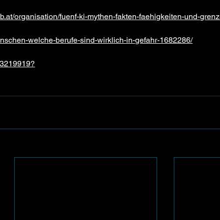
.at/organisation/fuenf-ki-mythen-fakten-faehigkeiten-und-grenz
menschen-welche-berufe-sind-wirklich-in-gefahr-1682286/
es/3219919?