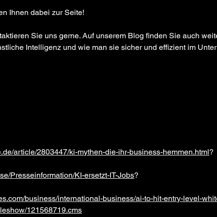
hen Ihnen dabei zur Seite!
ktieren Sie uns gerne. Auf unserem Blog finden Sie auch weit
tliche Intelligenz und wie man sie sicher und effizient im Unt
.de/article/2803447/ki-mythen-die-ihr-business-hemmen.html
?
se/Presseinformation/KI-ersetzt-IT-Jobs
?
mes.com/business/international-business/ai-to-hit-entry-level-whit
rticleshow/121568719.cms