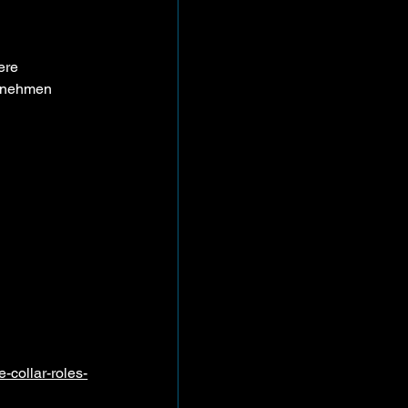
ere 
ernehmen 
e-collar-roles-